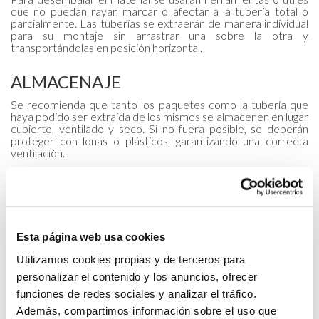
que no puedan rayar, marcar o afectar a la tubería total o
parcialmente. Las tuberías se extraerán de manera individual
para su montaje sin arrastrar una sobre la otra y
transportándolas en posición horizontal.
ALMACENAJE
Se recomienda que tanto los paquetes como la tubería que
haya podido ser extraída de los mismos se almacenen en lugar
cubierto, ventilado y seco. Si no fuera posible, se deberán
proteger con lonas o plásticos, garantizando una correcta
ventilación.
Los paquetes nunca se apoyarán sobre el terreno de manera
que se puedan dañar estos o la tubería que contienen.
Igualmente, la tubería que haya sido extraída de los paquetes
nunca se apoyará directamente sobre el terreno y se
depositarán sobre apoyos suficientemente anchos y largos
para no dañar el material.
Esta página web usa cookies
Tanto los paquetes como la tubería se almacenarán en una
Utilizamos cookies propias y de terceros para
superficie plana y estable.
personalizar el contenido y los anuncios, ofrecer
No se podrá apilar nunca más de tres alturas de paquetes,
funciones de redes sociales y analizar el tráfico.
evitando en lo posible el almacenamiento prolongado de
paquetes apilados. Se recomienda la instalación de la tubería
Además, compartimos información sobre el uso que