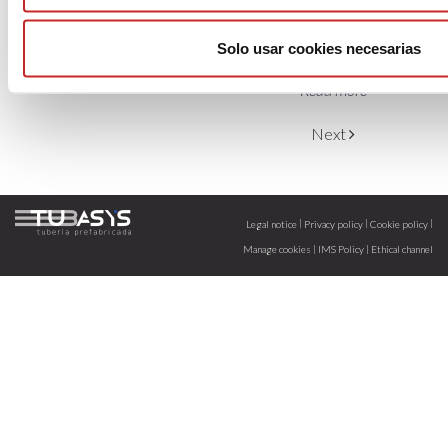
HALL 13, STAND B71
SPRINKLER
Read more
INTERNATIONAL
AMSTERDAM 2023
Solo usar cookies necesarias
Previous
CONGRESS
Read more
Next
|
|
|
Legal notice
Privacy policy
Cookie policy
|
|
Manage cookies
IMS Policy
Ethical channel