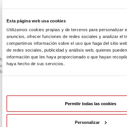
Message: file_get_conten
version=2.0.1&&longUrl=https%3A%2F%2Fwww.tubasys.com
Esta página web usa cookies
2022&login=duacode&apiKey=R_361b39df74fe45f3a6fa47dd
Utilizamos cookies propias y de terceros para personalizar e
stream: HTTP request
anuncios, ofrecer funciones de redes sociales y analizar el t
Filename
compartimos información sobre el uso que haga del sitio we
de redes sociales, publicidad y análisis web, quienes puede
información que les haya proporcionado o que hayan recopila
https://twitter.com/share?
haya hecho de sus servicios.
url=&text=TUBASYS+%C2%B7+VdS+FireSafety+Cologne+2022
title="Share in twitter" target="_blank">
Permitir todas las cookies
TUBASYS AT
TUBASYS WILL
INTERSCHUTZ 2022.
PARTICIPATE IN THE FIRE
Personalizar