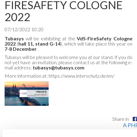
FIRESAFETY COLOGNE
2022
07/12/2022 10:20
Tubasys
will be exhibiting at the
VdS-FireSafety Cologne
2022
(
hall 11, stand G-14
), which will take place this year on
7-8 December
.
Tubasys will be pleased to welcome you at our stand. If you do
not yet have an invitation, please contact us at the following e-
mail address:
tubasys@tubasys.com
More information at:
https://www.interschutz.de/en/
Share in
A PHP